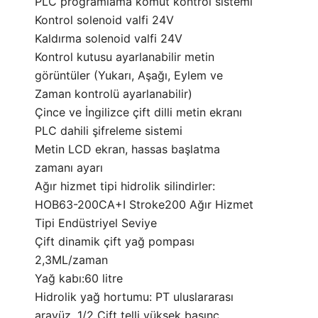
PLC programlama komut kontrol sistemi
Kontrol solenoid valfi 24V
Kaldırma solenoid valfi 24V
Kontrol kutusu ayarlanabilir metin
görüntüler (Yukarı, Aşağı, Eylem ve
Zaman kontrolü ayarlanabilir)
Çince ve İngilizce çift dilli metin ekranı
PLC dahili şifreleme sistemi
Metin LCD ekran, hassas başlatma
zamanı ayarı
Ağır hizmet tipi hidrolik silindirler:
HOB63-200CA+I Stroke200 Ağır Hizmet
Tipi Endüstriyel Seviye
Çift dinamik çift yağ pompası
2,3ML/zaman
Yağ kabı:60 litre
Hidrolik yağ hortumu: PT uluslararası
arayüz, 1/2 Çift telli yüksek basınç