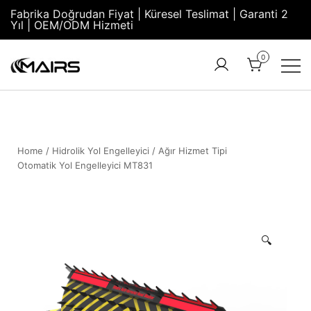
Fabrika Doğrudan Fiyat | Küresel Teslimat | Garanti 2
Yıl | OEM/ODM Hizmeti
0
Turnstile
Security
Manufacturer
Turnstiles |
Factory –
Security
MairsTurnstile
Turnstile
Home
/
Hidrolik Yol Engelleyici
/ Ağır Hizmet Tipi
Otomatik Yol Engelleyici MT831
Gate |
Turnstile
Access
Control
🔍