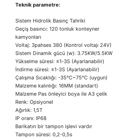
Teknik parametre:
Sistem Hidrolik Basınç Tahriki
Geçiş basıncı: 120 tonluk konteyner
kamyonları
Voltaj: 3pahses 380 (Kontrol voltajı 24V)
Sistem Dinamik gücü (w): 3.75KW/5.5KW
Yükselme süresi: ≤1-3S (Ayarlanabilir)
İndirme süresi: ≤1-3S (Ayarlanabilir)
Çalışma Sıcaklığı: -35℃~75℃ (uygun)
Malzeme kalınlığı: 16MM (standart)
Malzeme Pas önleyici boya ile A3 çelik
Renk: Opsiyonel
Ağırlık: 1,5T
IP oranı: IP68
Barikatın bir tampon işlevi vardır
Tampon süresi: 0,2-0,5s