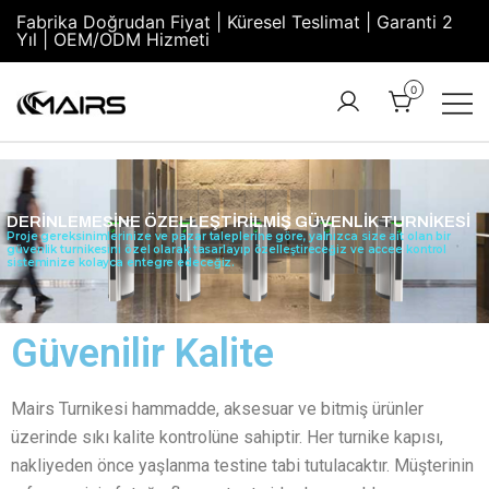
Fabrika Doğrudan Fiyat | Küresel Teslimat | Garanti 2
Yıl | OEM/ODM Hizmeti
0
Turnstile
Security
Manufacturer
Turnstiles |
Factory –
Security
DERINLEMESINE ÖZELLEŞTIRILMIŞ GÜVENLIK TURNIKESI
MairsTurnstile
Turnstile
Proje gereksinimlerinize ve pazar taleplerine göre, yalnızca size ait olan bir
güvenlik turnikesini özel olarak tasarlayıp özelleştireceğiz ve accee kontrol
sisteminize kolayca entegre edeceğiz.
Gate |
Turnstile
Access
Güvenilir Kalite
Control
Mairs Turnikesi hammadde, aksesuar ve bitmiş ürünler
üzerinde sıkı kalite kontrolüne sahiptir. Her turnike kapısı,
nakliyeden önce yaşlanma testine tabi tutulacaktır. Müşterinin