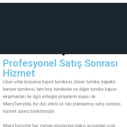
Profesyonel Satış Sonrası
Hizmet
Uzun yıllar boyunca tripod turnikesi, döner turnike, kapaklı
bariyer turnikesi, tam boy turnikeler ve diğer turnike kapısı
ekipmanları ile ilgili entegre projelerin inşası ile
MairsTurnstile, bir dizi etkili ve sıkı planlanmış satış sonrası
hizmet süreci biriktirmiştir.
MairsTurnstile her zaman müşterinin bakış açısından yola