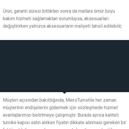
Ürün, garanti süresi bittikten sonra da mallara ömür boyu
bakım hizmeti sağlamaktan sorumluysa, aksesuarları
değiştirirken yalnızca aksesuarların maliyeti tahsil edilebilir;
Müşteri açısından bakıldığında, MairsTurnstile her zaman
müşterinin endişelerini gidermek için sözleşmede hizmet
avantajlarımızı belirtmeye çalışmıştır. Burada ayrıca kaliteli
turnike kapısı satın alırken fiyatın dikkate alınması gereken bir