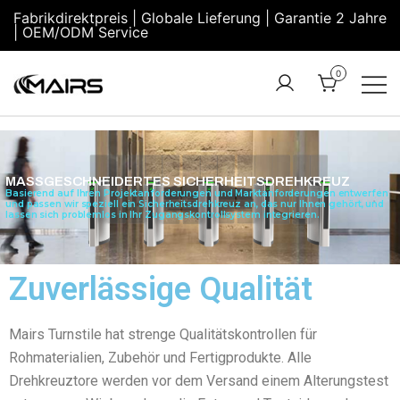
Fabrikdirektpreis | Globale Lieferung | Garantie 2 Jahre
| OEM/ODM Service
0
Turnstile
Security
Manufacturer
Turnstiles |
Factory –
Security
MASSGESCHNEIDERTES SICHERHEITSDREHKREUZ
MairsTurnstile
Turnstile
Basierend auf Ihren Projektanforderungen und Marktanforderungen entwerfen
und passen wir speziell ein Sicherheitsdrehkreuz an, das nur Ihnen gehört, und
lassen sich problemlos in Ihr Zugangskontrollsystem integrieren.
Gate |
Turnstile
Access
Zuverlässige Qualität
Control
Mairs Turnstile hat strenge Qualitätskontrollen für
Rohmaterialien, Zubehör und Fertigprodukte. Alle
Drehkreuztore werden vor dem Versand einem Alterungstest