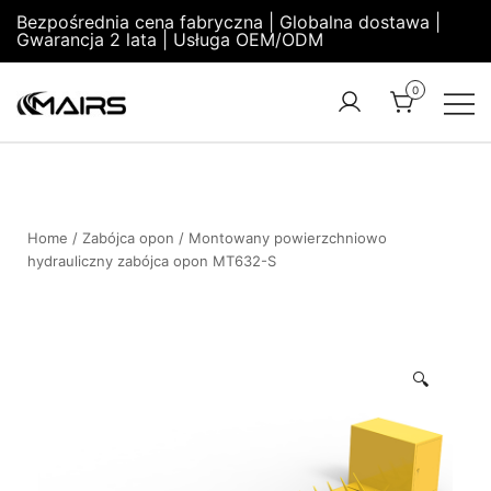
Bezpośrednia cena fabryczna | Globalna dostawa |
Gwarancja 2 lata | Usługa OEM/ODM
0
Turnstile
Security
Manufacturer
Turnstiles |
Factory –
Security
MairsTurnstile
Turnstile
Home
/
Zabójca opon
/ Montowany powierzchniowo
hydrauliczny zabójca opon MT632-S
Gate |
Turnstile
Access
Control
🔍