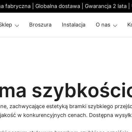
a fabryczna | Globalna dostawa | Gwarancja 2 lata
Sklep
Broszura
Instalacja
O nas
K
tile Gate | Turnstile Access Control
ama szybkości
ne, zachwycające estetyką bramki szybkiego przejśc
akość w konkurencyjnych cenach. Dostępna wysyłka