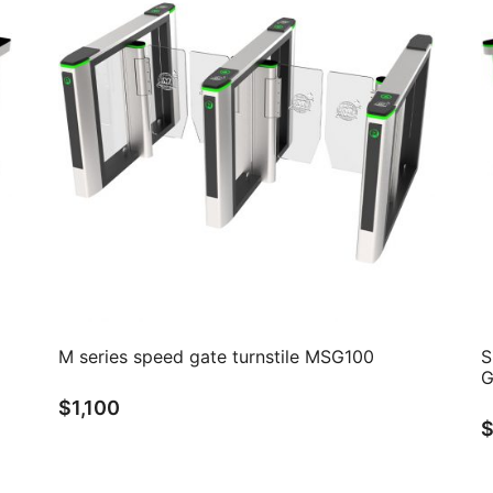
QUICK VIEW
M series speed gate turnstile MSG100
S
G
$
1,100