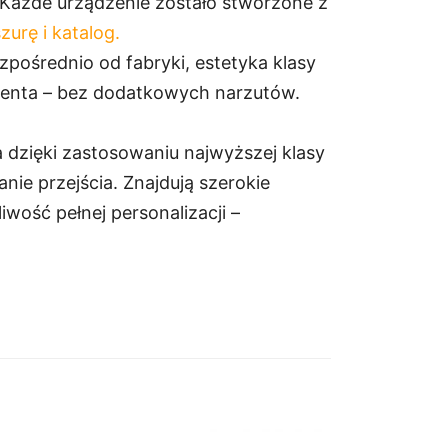
Każde urządzenie zostało stworzone z
zurę i katalog.
pośrednio od fabryki, estetyka klasy
centa – bez dodatkowych narzutów.
 dzięki zastosowaniu najwyższej klasy
ie przejścia. Znajdują szerokie
ość pełnej personalizacji –