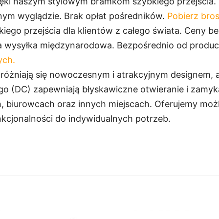
ęki naszym stylowym bramkom szybkiego przejścia. 
jnym wyglądzie. Brak opłat pośredników.
Pobierz bros
o przejścia dla klientów z całego świata. Ceny bez
wna wysyłka międzynarodowa. Bezpośrednio od produ
ych.
różniają się nowoczesnym i atrakcyjnym designem, a
o (DC) zapewniają błyskawiczne otwieranie i zamykan
biurowcach oraz innych miejscach. Oferujemy możliw
kcjonalności do indywidualnych potrzeb.