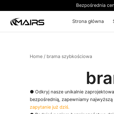
Bezpośrednia cen
Strona główna
Security Turnstiles | Security Turns
Turnstile Manufacturer Factory – MairsTurnstile
Home
/ brama szybkościowa
br
● Odkryj nasze unikalnie zaprojektowa
bezpośrednią, zapewniamy najwyższą j
zapytanie już dziś.