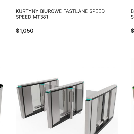
QUICK VIEW
KURTYNY BIUROWE FASTLANE SPEED
B
SPEED MT381
S
$
1,050