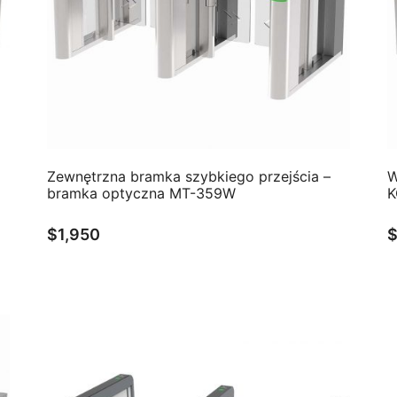
QUICK VIEW
Zewnętrzna bramka szybkiego przejścia –
W
bramka optyczna MT-359W
K
$
1,950