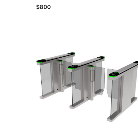
$
800