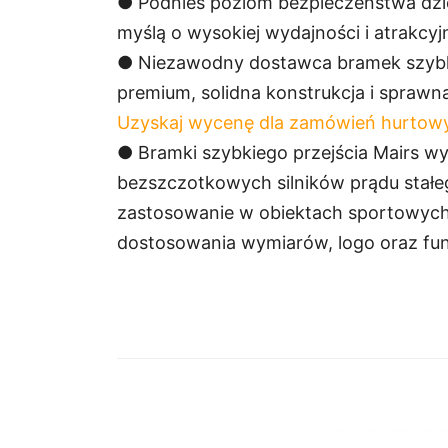
● Podnieś poziom bezpieczeństwa dzi
myślą o wysokiej wydajności i atrakcy
● Niezawodny dostawca bramek szybkieg
premium, solidna konstrukcja i spra
Uzyskaj wycenę dla zamówień hurtow
● Bramki szybkiego przejścia Mairs wy
bezszczotkowych silników prądu stałeg
zastosowanie w obiektach sportowych, 
dostosowania wymiarów, logo oraz fun