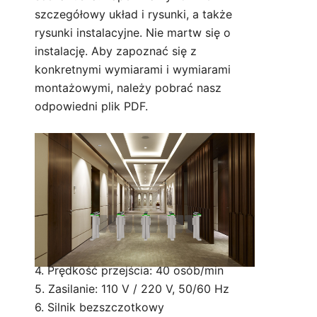
szczegółowy układ i rysunki, a także
rysunki instalacyjne. Nie martw się o
instalację. Aby zapoznać się z
konkretnymi wymiarami i wymiarami
montażowymi, należy pobrać nasz
odpowiedni plik PDF.
Technical Parameter:
1. Rozmiar: 1400 * 120 * 980 mm (można
dostosować)
2. Szerokość pasa ruchu: 600 mm
(Standard) 900 mm (Handicapped)
3. Materiał ramienia: akryl
4. Prędkość przejścia: 40 osób/min
5. Zasilanie: 110 V / 220 V, 50/60 Hz
6. Silnik bezszczotkowy