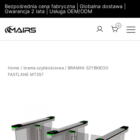
Bezpośrednia cena fabryczna | Globalna dostawa |
Gwarancja 2 lata | Usługa OEM/ODM
0
Turnstile
Security
Manufacturer
Turnstiles |
Factory –
Security
MairsTurnstile
Turnstile
Home
/
brama szybkościowa
/ BRAMKA SZYBKIEGO
FASTLANE MT357
Gate |
Turnstile
Access
Control