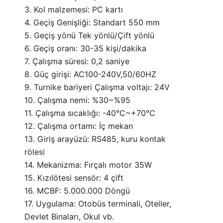
3. Kol malzemesi: PC kartı
4. Geçiş Genişliği: Standart 550 mm
5. Geçiş yönü Tek yönlü/Çift yönlü
6. Geçiş oranı: 30-35 kişi/dakika
7. Çalışma süresi: 0,2 saniye
8. Güç girişi: AC100-240V,50/60HZ
9. Turnike bariyeri Çalışma voltajı: 24V
10. Çalışma nemi: %30~%95
11. Çalışma sıcaklığı: -40°C~+70°C
12. Çalışma ortamı: İç mekan
13. Giriş arayüzü: RS485, kuru kontak
rölesi
14. Mekanizma: Fırçalı motor 35W
15. Kızılötesi sensör: 4 çift
16. MCBF: 5.000.000 Döngü
17. Uygulama: Otobüs terminali, Oteller,
Devlet Binaları, Okul vb.