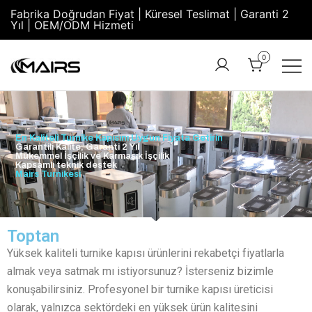
Fabrika Doğrudan Fiyat | Küresel Teslimat | Garanti 2
Yıl | OEM/ODM Hizmeti
0
Turnstile
Security
Manufacturer
Turnstiles |
Factory –
Security
En Kaliteli Turnike Kapısını Uygun Fiyata Getirin
MairsTurnstile
Garantili Kalite, Garanti 2 Yıl
Turnstile
Mükemmel İşçilik ve Karmaşık İşçilik
Kapsamlı teknik destek
Gate |
Mairs Turnikesi
Turnstile
Access
Control
Toptan
Yüksek kaliteli turnike kapısı ürünlerini rekabetçi fiyatlarla
almak veya satmak mı istiyorsunuz? İsterseniz bizimle
konuşabilirsiniz. Profesyonel bir turnike kapısı üreticisi
olarak, yalnızca sektördeki en yüksek ürün kalitesini