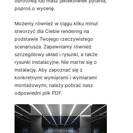
obrotową lub masz jakiekolwiek pytania,
poproś o wycenę
.
Możemy również w ciągu kilku minut
stworzyć dla Ciebie rendering na
podstawie Twojego rzeczywistego
scenariusza. Zapewniamy również
szczegółowy układ i rysunki, a także
rysunki instalacyjne. Nie martw się o
instalację. Aby zapoznać się z
konkretnymi wymiarami i wymiarami
montażowymi, należy pobrać nasz
odpowiedni plik PDF.
Technical Parameter:
1. Rozmiar: 1500*120*980mm
2. Wejście zasilania: AC100-