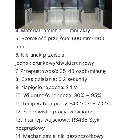
240V,50/60HZ
3. Materiał: 1,2 mm SUS 304 z linią
włosów 400 #
4. Materiał ramienia: 10mm akryl
5. Szerokość przejścia: 600 mm-1100
mm
6. Kierunek przejścia:
jednokierunkowy/dwukierunkowy
7. Przepustowość: 35-40 osób/minutę
8. Czas działania: 0,2 sekundy
9. Napięcie robocze: 24 V
10. Wilgotność robocza: 30% ~ 95%
11. Temperatura pracy: -40 ℃ ~ + 70 ℃
12. Środowisko pracy: wewnątrz
13. Interfejs wejściowy: RS485 Styk
bezprądowy
14. Mechanizm: silnik bezszczotkowy