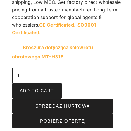
shipping, Low MOQ. Get factory direct wholesale
pricing from a trusted manufacturer, Long-term
cooperation support for global agents &
wholesalers.
CE Certificated,
ISO9001
Certificated.
Broszura dotycząca kołowrotu
obrotowego MT-H318
ADD TO CART
SPRZEDAŻ HURTOWA
POBIERZ OFERTĘ