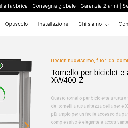
ella fabbrica | Consegna globale | Garanzia 2 anni |
Opuscolo
Installazione
Chi siamo
Con
tile Gate | Turnstile Access Control
Design nuovissimo, fuori dal co
Tornello per biciclette
XW400-Z
Questo tornello per biciclette a tutta 
dei tornelli a tutta altezza della seri
più ampio per un facile accesso da parte
complessivo è elegante e accattivante,