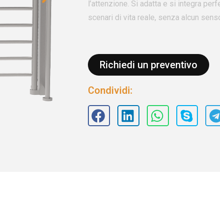
l’attenzione. Si adatta e si integra pe
scenari di vita reale, senza alcun sens
Richiedi un preventivo
Condividi: