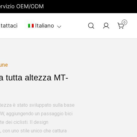
 Servizio OEM/ODM
0
tattaci
Italiano
mune
 a tutta altezza MT-
altezza è stato sviluppato sulla base
e XW, aggiungendo un passaggio bici
 dei ciclisti. Il design
 con uno stile unico che cattura