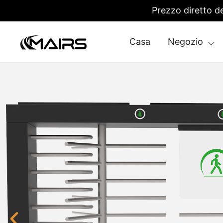
Prezzo diretto d
Casa
Negozio
Security Turnstiles | Security Turns
Turnstile Manufacturer Factory – MairsTurnstile