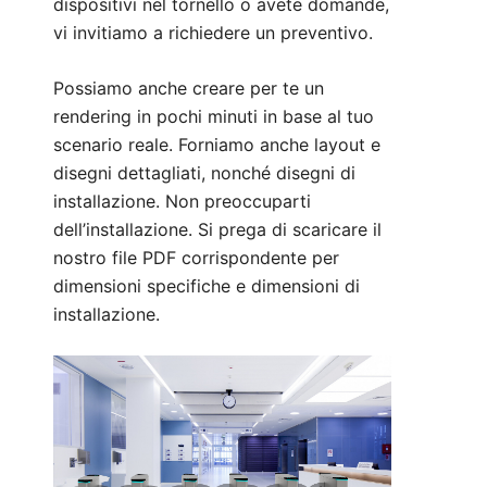
dispositivi nel tornello o avete domande,
vi invitiamo a
richiedere un preventivo
.
Possiamo anche creare per te un
rendering in pochi minuti in base al tuo
scenario reale. Forniamo anche layout e
disegni dettagliati, nonché disegni di
installazione. Non preoccuparti
dell’installazione. Si prega di scaricare il
nostro file PDF corrispondente per
dimensioni specifiche e dimensioni di
installazione.
Technical Parameter:
1. Dimensioni: 1400*300*980 millimetri
2. Materiale: 1,0 mm SUS 304
attaccatura dei capelli 400 # +