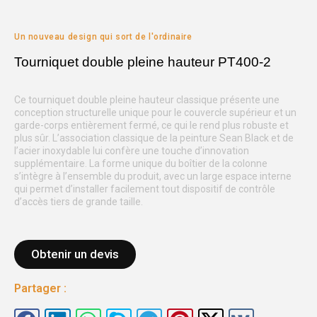
Un nouveau design qui sort de l'ordinaire
Tourniquet double pleine hauteur PT400-2
Ce tourniquet double pleine hauteur classique présente une
conception structurelle unique pour le couvercle supérieur et un
garde-corps entièrement fermé, ce qui le rend plus robuste et
plus sûr. L’association classique de la peinture Sean Black et de
l’acier inoxydable lui confère une touche d’innovation
supplémentaire. La forme unique du boîtier de la colonne
s’intègre à l’ensemble du produit, avec un large espace interne
qui permet d’installer facilement tout dispositif de contrôle
d’accès tiers de grande taille.
Obtenir un devis
Partager :