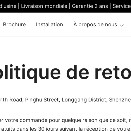
 d'usine | Livraison mondiale | Garantie 2 ans | Ser
Brochure
Installation
À propos de nous
tile Gate | Turnstile Access Control
litique de ret
orth Road, Pinghu Street, Longgang District, Shenzh
er votre commande pour quelque raison que ce soit, 
atuits dans les 30 jours suivant la réception de vot