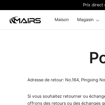
Prix direct
Maison
Magasin
Security Turnstiles | Security Turns
Turnstile Manufacturer Factory – MairsTurnstile
Po
Adresse de retour: No.164, Pingxing N
Si vous souhaitez retourner ou échang
offrons des retours ou des échanges gr