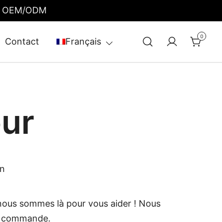
vice OEM/ODM
0
Contact
Français
our
en
nous sommes là pour vous aider ! Nous
re commande.