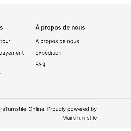
es
À propos de nous
etour
À propos de nous
 payement
Expédition
FAQ
é
sTurnstile-Online. Proudly powered by
MairsTurnstile