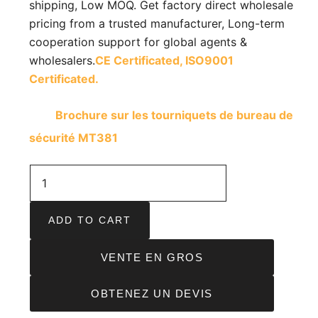
shipping, Low MOQ. Get factory direct wholesale
pricing from a trusted manufacturer, Long-term
cooperation support for global agents &
wholesalers.
CE Certificated,
ISO9001
Certificated.
Brochure sur les tourniquets de bureau de
sécurité MT381
ADD TO CART
VENTE EN GROS
OBTENEZ UN DEVIS