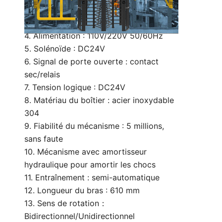
personnalisé)
3. Vitesse de passage : 30 personne/min
4. Alimentation : 110V/220V 50/60Hz
5. Solénoïde : DC24V
6. Signal de porte ouverte : contact
sec/relais
7. Tension logique : DC24V
8. Matériau du boîtier : acier inoxydable
304
9. Fiabilité du mécanisme : 5 millions,
sans faute
10. Mécanisme avec amortisseur
hydraulique pour amortir les chocs
11. Entraînement : semi-automatique
12. Longueur du bras : 610 mm
13. Sens de rotation：
Bidirectionnel/Unidirectionnel