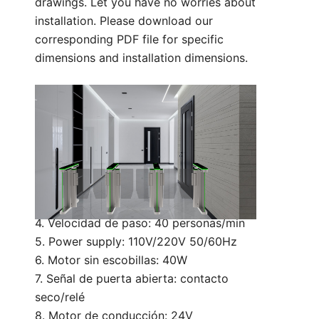
drawings. Let you have no worries about
installation. Please download our
corresponding PDF file for specific
dimensions and installation dimensions.
Parámetro técnico:
1. Tamaño: 1400*120*980 mm (se puede
personalizar)
2. Ancho de carril: 600 mm (estándar)
900 mm (discapacitados)
3. Material del brazo: Acrílico
4. Velocidad de paso: 40 personas/min
5. Power supply: 110V/220V 50/60Hz
6. Motor sin escobillas: 40W
7. Señal de puerta abierta: contacto
seco/relé
8. Motor de conducción: 24V