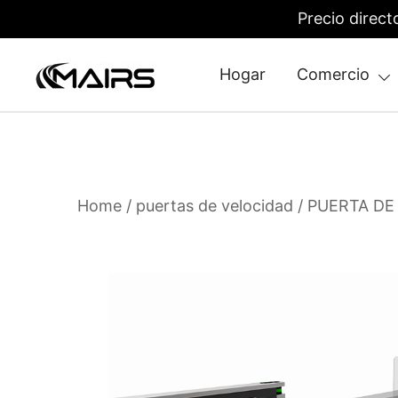
Precio direct
Hogar
Comercio
Security Turnstiles | Security Turns
Turnstile Manufacturer Factory – MairsTurnstile
Home
/
puertas de velocidad
/ PUERTA DE