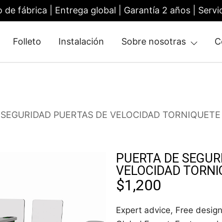
o de fábrica | Entrega global | Garantía 2 años | Se
Folleto
Instalación
Sobre nosotras
C
tile Gate | Turnstile Access Control
 SEGURIDAD PUERTAS DE VELOCIDAD TORNIQUETE
PUERTA DE SEGUR
VELOCIDAD TORNI
$
1,200
Expert advice, Free design