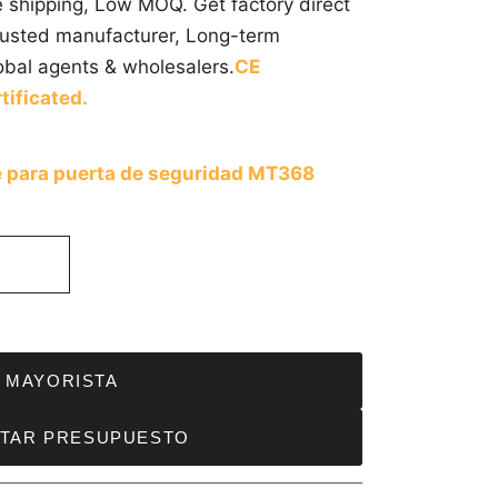
e shipping, Low MOQ. Get factory direct
trusted manufacturer, Long-term
obal agents & wholesalers.
CE
tificated.
te para puerta de seguridad MT368
MAYORISTA
ITAR PRESUPUESTO