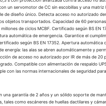
de 0,3 s con protección avanzada contra acceso no au
con un servomotor de CC sin escobillas y una matriz 
le de diseño único. Detecta acceso no autorizado de
 los objetos transportados. Capacidad de 60 persona
 millones de ciclos MCBF. Certificado según BS EN 1
tura automática de emergencia. Garantice el cumplim
ertificado según BS EN 17352. Apertura automática d
de energía: las alas se abren automáticamente y per
ección de acceso no autorizado por IR de más de 20 
tegrado. Compatible con alimentación de respaldo UP
le con las normas internacionales de seguridad para 
 una garantía de 2 años y un sólido soporte de man
s, tales como escáneres de huellas dactilares y cámar