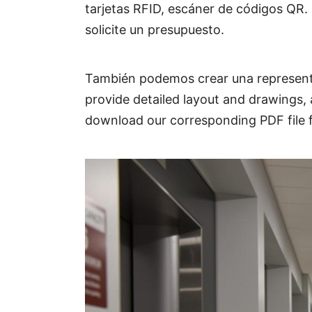
tarjetas RFID, escáner de códigos QR. S
solicite un presupuesto
.
También podemos crear una representa
provide detailed layout and drawings, a
download our corresponding PDF file f
Parámetro técnico:
1. Tamaño: 1400*150*980 mm (se pued
2. Ancho de carril: 600 mm (estándar
3. Material del brazo: Vidrio templado
4. Velocidad de paso: 40 personas/mi
5. Fuente de alimentación: 110V/220V