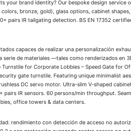
ects your brand identity? Our bespoke design service
olors, bronze, gold), glass options, cabinet shapes,
20+ pairs IR tailgating detection. BS EN 17352 certi
dos capaces de realizar una personalización exhaus
 serie de materiales —tales como renderizados en 3D
 Turnstile for Corporate Lobbies – Speed Gate for Of
curity gate turnstile. Featuring unique minimalist a
 brushless DC servo motor. Ultra-slim V-shaped cabine
+ pairs IR sensors. 60 persons/min throughput. Seam
bbies, office towers & data centers.
cidad: rendimiento con detección de acceso no autor