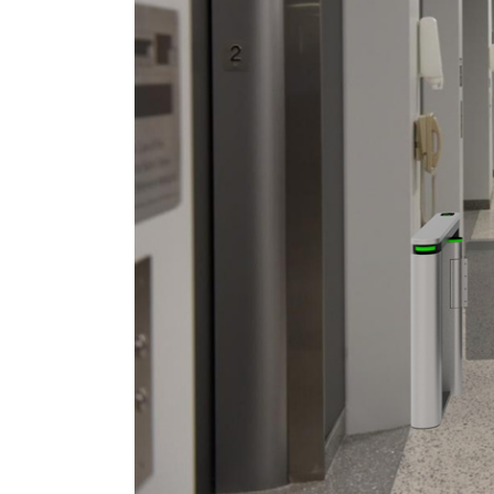
6. Motor sin escobillas: 40W
7. Señal de puerta abierta: contacto s
8. Motor de conducción: 24V
9. Peso: 70 kg/unidad
10. Mecanismo antigolpes, se reinici
11. Casing Material: 304 stainless steel
12. Fiabilidad del mecanismo: 5 millone
13. Luces LED en los brazos disponibl
14. Recubrimiento en polvo color oro r
15. Brazo con sensor Hall para mayor 
16. Dirección de funcionamiento: Bidir
17. Situación de emergencia: Apertura
18. Humedad: ≤90%
19. Temperatura de funcionamiento
20. Distancia de comunicación: ≤1200