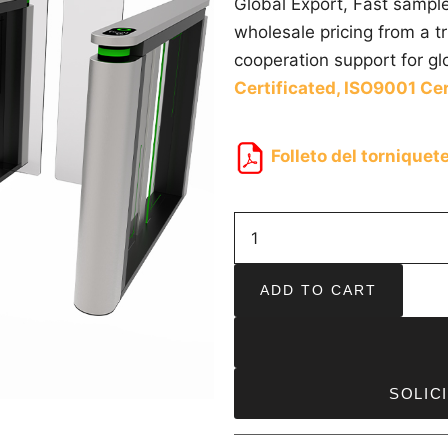
Global Export, Fast sampl
wholesale pricing from a 
cooperation support for gl
Certificated,
ISO9001 Cer
Folleto del tornique
ADD TO CART
SOLIC