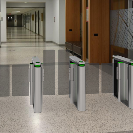
eco/relé
a automáticamente cuando se encuentra con un impac
s, sin culpa
es
osa disponible
precisión
eccional/Unidireccional
 automática en caso de corte de energía. Batería de 
: -20℃～60℃
 m