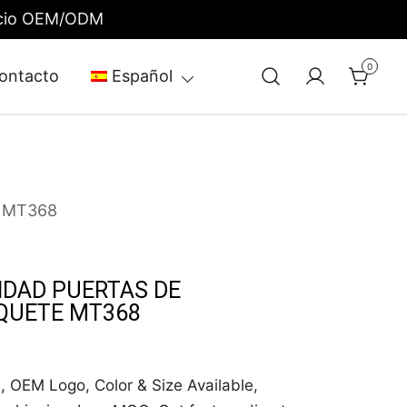
rvicio OEM/ODM
0
ontacto
Español
 MT368
IDAD PUERTAS DE
QUETE MT368
, OEM Logo, Color & Size Available,