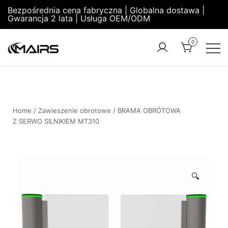
Bezpośrednia cena fabryczna | Globalna dostawa |
Gwarancja 2 lata | Usługa OEM/ODM
0
Turnstile
Security
Manufacturer
Turnstiles |
Factory –
Security
MairsTurnstile
Turnstile
Home
/
Zawieszenie obrotowe
/ BRAMA OBRÓTOWA
Z SERWO SILNIKIEM MT310
Gate |
Turnstile
Access
Control
🔍