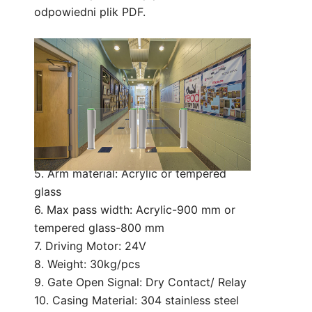
odpowiedni plik PDF.
Technical Parameter:
1. Size: 168*1050 mm (can be
customized)
2. Standard lane width: 600 mm
3. Servo motor
4. Power supply: 110V/220V 50/60Hz
5. Arm material: Acrylic or tempered
glass
6. Max pass width: Acrylic-900 mm or
tempered glass-800 mm
7. Driving Motor: 24V
8. Weight: 30kg/pcs
9. Gate Open Signal: Dry Contact/ Relay
10. Casing Material: 304 stainless steel