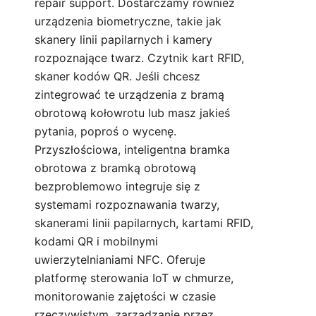
repair support. Dostarczamy również
urządzenia biometryczne, takie jak
skanery linii papilarnych i kamery
rozpoznające twarz. Czytnik kart RFID,
skaner kodów QR. Jeśli chcesz
zintegrować te urządzenia z bramą
obrotową kołowrotu lub masz jakieś
pytania,
poproś o wycenę.
Przyszłościowa, inteligentna bramka
obrotowa z bramką obrotową
bezproblemowo integruje się z
systemami rozpoznawania twarzy,
skanerami linii papilarnych, kartami RFID,
kodami QR i mobilnymi
uwierzytelnianiami NFC. Oferuje
platformę sterowania IoT w chmurze,
monitorowanie zajętości w czasie
rzeczywistym, zarządzanie przez