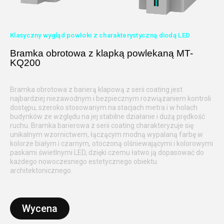
Klasyczny wygląd powłoki z charakterystyczną diodą LED
Bramka obrotowa z klapką powlekaną MT-
KQ200
Bramka obrotowa z barierą klapową z serii coating jest
najbardziej niezawodnym i bezpiecznym rozwiązaniem kontroli
dostępu, szeroko stosowanym na stacjach metra i w holach
budynków ze względu na jej stabilne działanie i dużą prędkość
ruchu. Bramka barierowa z serii coating charakteryzuje się
unikalnym wzornictwem, łączącym modną wypalaną farbę w
kolorze białym i czarnym, otoczoną olśniewającymi i kolorowymi
paskami świetlnymi LED, dzięki czemu łatwo ją dopasować do
każdego nowoczesnego estetycznego obiektu
architektonicznego.
Wycena