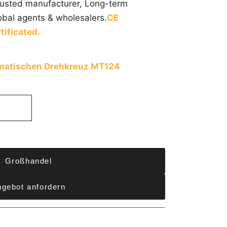
trusted manufacturer, Long-term
obal agents & wholesalers.
CE
tificated.
matischen Drehkreuz MT124
Großhandel
gebot anfordern