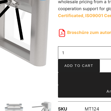
wholesale pricing from a 
cooperation support for gl
Certificated,
ISO9001 Cer
Broschüre zum auto
ADD TO CART
An
SKU
MT124