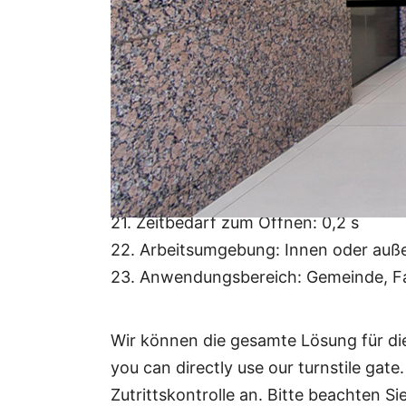
14. Emergency: Arm drops automatically
15. Betriebsspannung: DC 24 V ± 5 %
16. Spannung der Kontrollleuchte: DC
17. Betriebstemperatur: -30℃～60℃
18. Luftfeuchtigkeit: 5 % ~ 90 %
19. Wasserdicht: IP43
20. Automatische Selbstprüfung nach
21. Feature: IC/ID-Leser, Barcode-Le
21. Zeitbedarf zum Öffnen: 0,2 s
22. Arbeitsumgebung: Innen oder auß
23. Anwendungsbereich: Gemeinde, Fab
Wir können die gesamte Lösung für die 
you can directly use our turnstile gate
Zutrittskontrolle an. Bitte beachten S