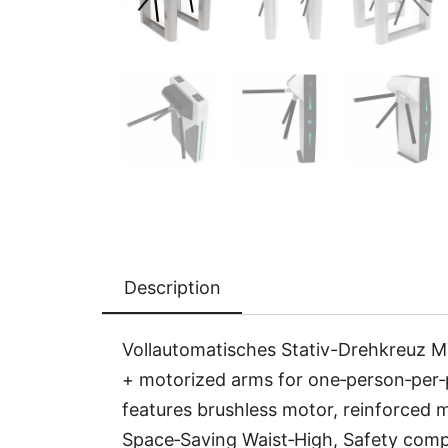
Description
Vollautomatisches Stativ-Drehkreuz MT1
+ motorized arms for one‑person‑per‑pa
features brushless motor, reinforced 
Space‑Saving Waist‑High, Safety compli