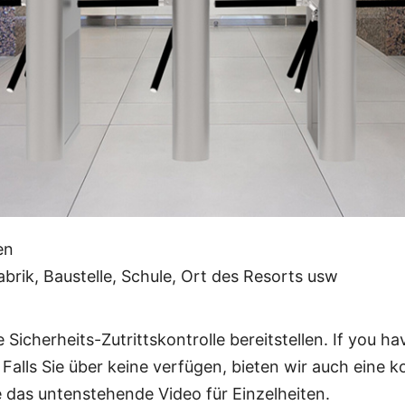
 when the electricity is cut off.
12V ±5% (Standard)
 dem Einschalten
ser, Gesichtserkennung, Fingerabdruck, andere Zugan
en
rik, Baustelle, Schule, Ort des Resorts usw
Sicherheits-Zutrittskontrolle bereitstellen. If you 
. Falls Sie über keine verfügen, bieten wir auch eine
ie das untenstehende Video für Einzelheiten.