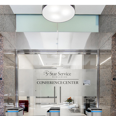
ssbar)
st werden)
rsonen/min
0 Hz
ais
Millionen, kein Fehler
Single directional