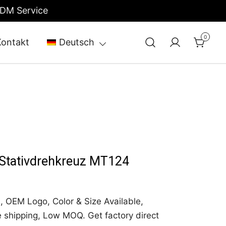
ODM Service
0
Kontakt
Deutsch
 Stativdrehkreuz MT124
, OEM Logo, Color & Size Available,
e shipping, Low MOQ. Get factory direct