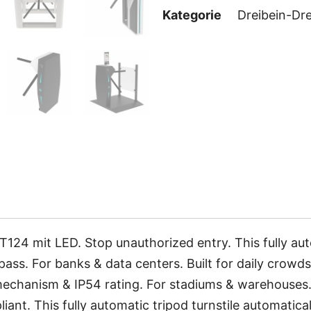
Kategorie
Dreibein-Dr
24 mit LED. Stop unauthorized entry. This fully auto
ss. For banks & data centers. Built for daily crowds. 
mechanism & IP54 rating. For stadiums & warehouses. 
ant. This fully automatic tripod turnstile automatica