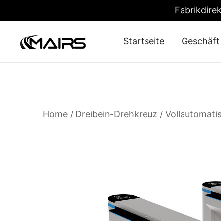
Fabrikdire
Startseite
Geschäft
Security Turnstiles | Security Turns
Turnstile Manufacturer Factory – MairsTurnstile
Home
/
Dreibein-Drehkreuz
/ Vollautomati