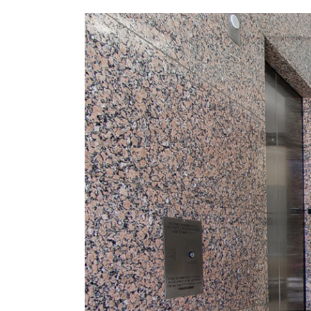
Technische Parameter:
1. Größe: 1400 x 270 x 980 mm (anpa
2. Bahnbreite: 550 mm (kann angepas
3. Durchgangsgeschwindigkeit: 35 Pe
4. Stromversorgung: 110 V/220 V 50/6
5. Gewicht: 35 kg
6. Eingang: Potenzialfreier Kontakt/Rel
7. Bürstenloser Motormechanismus
8. Gehäusematerial: Edelstahl 304
9. Zuverlässigkeit des Mechanismus: 3 
10. Operation way: semi-automatic
11. Solenoid valve: DC24V ±5％
12. Arm Length: 510 mm
13. Direction of rotation: Bidirectional/