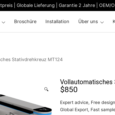
ktpreis | Globale Lieferung | Garantie 2 Jahre | OEM/
Broschüre
Installation
Über uns
tile Gate | Turnstile Access Control
sches Stativdrehkreuz MT124
Vollautomatisches
$
850
🔍
Expert advice, Free design
Global Export, Fast sampl