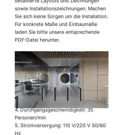
detaillierte Layouts und Zeichnungen
sowie Installationszeichnungen. Machen
Sie sich keine Sorgen um die Installation.
Für konkrete Maße und Einbaumaße
laden Sie bitte unsere entsprechende
PDF-Datei herunter.
Technische Parameter:
1. Größe: 1334 * 160 * 1000 mm (kann
angepasst werden)
2. Spurbreite: 600 mm (Standard) 900
mm (behindert)
3. Armmaterial: 10 mm Acryl
4. Durchgangsgeschwindigkeit: 35
Personen/min
5. Stromversorgung: 110 V/220 V 50/60
Hz