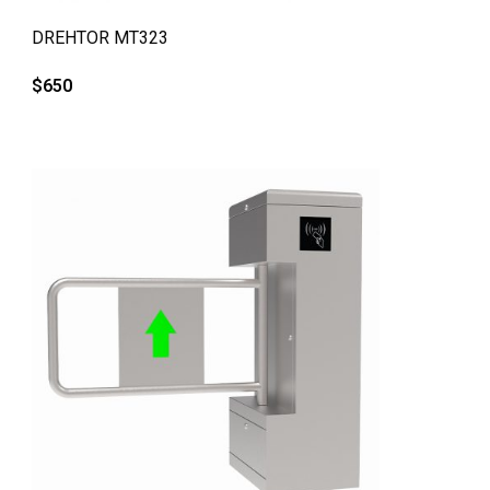
QUICK VIEW
DREHTOR MT323
$
650