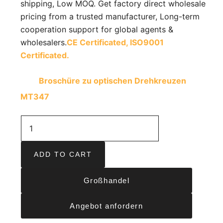
shipping, Low MOQ. Get factory direct wholesale
pricing from a trusted manufacturer, Long-term
cooperation support for global agents &
wholesalers.
CE Certificated,
ISO9001
Certificated.
Broschüre zu optischen Drehkreuzen
MT347
ADD TO CART
Großhandel
Angebot anfordern