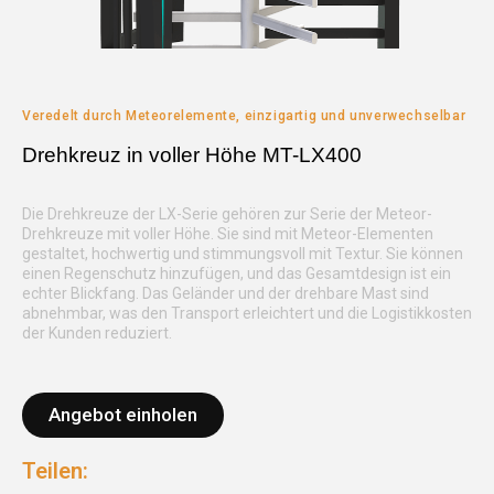
Veredelt durch Meteorelemente, einzigartig und unverwechselbar
Drehkreuz in voller Höhe MT-LX400
Die Drehkreuze der LX-Serie gehören zur Serie der Meteor-
Drehkreuze mit voller Höhe. Sie sind mit Meteor-Elementen
gestaltet, hochwertig und stimmungsvoll mit Textur. Sie können
einen Regenschutz hinzufügen, und das Gesamtdesign ist ein
echter Blickfang. Das Geländer und der drehbare Mast sind
abnehmbar, was den Transport erleichtert und die Logistikkosten
der Kunden reduziert.
Angebot einholen
Teilen: