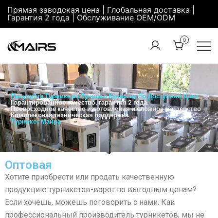
Прямая заводская цена | Глобальная доставка |
Гарантия 2 года | Обслуживание OEM/ODM
0
Turnstile
Security
Manufacturer
Turnstiles |
Factory –
Security
Покупайте Турникеты Лучшего Качества По Доступной Цене.
MairsTurnstile
Гарантированное качество, гарантия 2 года.
Turnstile
Превосходное качество изготовления и сложное мастерство
Комплексная техническая поддержка
Gate |
Турникет Майра
Turnstile
Access
Control
Оптовая
Хотите приобрести или продать качественную
продукцию турникетов-ворот по выгодным ценам?
Если хочешь, можешь поговорить с нами. Как
профессиональный производитель турникетов, мы не