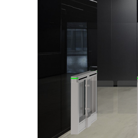
6. 통로 방향: 단방향/양방향
7. 합격률 : 35~40명/분
8. 작동 시간: 0.2초
9. 작동 전압: 24V
10. 작동 습도: 30 %~95%
11. 작동 온도: -40℃~+70℃
12. 작업 환경: 실내
13. 입력 인터페이스: RS485 건식 접점
14. 메커니즘: DC 브러시리스 모터
15. 적외선 센서: 6쌍
16. MCBF: 5,000,000 사이클
17. 적용: 공항, 호텔, 정부청사 등
저희는 전체 보안 출입 통제 솔루션을 제