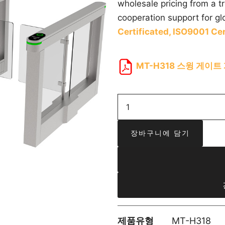
wholesale pricing from a 
cooperation support for gl
Certificated,
ISO9001 Cer
MT-H318 스윙 게이
장바구니에 담기
제품유형
MT-H318