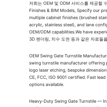
저희는 OEM 및 ODM 서비스를 제공할 수 있습니다. 
Finishes & BIM Models, Specify our pr
multiple cabinet finishes (brushed sta
acrylic, stainless steel), and lane co
OEM/ODM capabilities.We have experi
3D 렌더링, 치수 도면 등과 같은 자료들
OEM Swing Gate Turnstile Manufacture
swing turnstile manufacturer offering
logo laser etching, bespoke dimension
CE, FCC, ISO 9001 certified. Fast lea
options available.
Heavy-Duty Swing Gate Turnstile — Ind