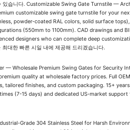
Customizable Swing Gate Turnstile — Architec
emium customizable swing gate turnstile for your ne
inless, powder-coated RAL colors, solid surface tops),
nfigurations (550mm to 1100mm). CAD drawings and BIM
enced designers who can complete deep customizatio
을 최대한 빠른 시일 내에 제공해 드리겠습니다.
r — Wholesale Premium Swing Gates for Security Inte
 premium quality at wholesale factory prices. Full OE
s, tailored finishes, and custom packaging. 15+ year
d times (7-15 days) and dedicated US-market suppor
ustrial-Grade 304 Stainless Steel for Harsh Environm