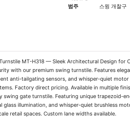
범주
스윙 개찰구
rnstile MT-H318 — Sleek Architectural Design for C
ty with our premium swing turnstile. Features elegan
ligent anti-tailgating sensors, and whisper-quiet moto
ems. Factory direct pricing. Available in multiple fin
ry swing gate turnstile. Featuring unique trapezoid-en
 glass illumination, and whisper-quiet brushless moto
ale retail spaces. Custom lane widths available.