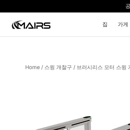
공
집
가게
Security Turnstiles | Security Turns
Turnstile Manufacturer Factory – MairsTurnstile
Home
/
스윙 개찰구
/ 브러시리스 모터 스윙 