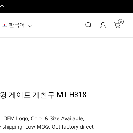
비스
0
한국어
 게이트 개찰구 MT-H318
, OEM Logo, Color & Size Available,
e shipping, Low MOQ. Get factory direct