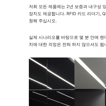
저희 모든 제품에는 2년 보증과 내구성 있
장치도 제공합니다. RFID 카드 리더기,
청해
주십시오
.
실제 시나리오를 바탕으로 몇 분 안에 렌
치에 대한 걱정은 전혀 하지 않으셔도 됩니
기술적 매개변수:
1. 크기: 1500*120*980mm
2. 전원 입력: AC100-240V, 50/60HZ
3. 재질: 400# 헤어라인이 있는 1.2mm S
4. 팔 재질: 10mm 아크릴
5. 통과 폭: 600mm-1100mm