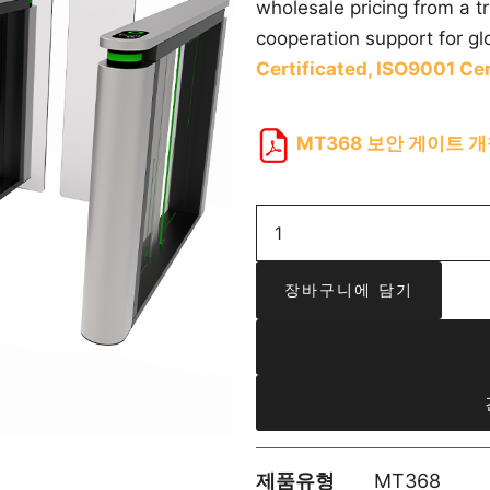
wholesale pricing from a 
cooperation support for gl
Certificated,
ISO9001 Cer
MT368 보안 게이트 
장바구니에 담기
제품유형
MT368