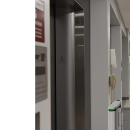
1. 크기: 1400*150*980mm(사용자 정의
2. 차선 폭 : 600mm(표준) 900mm(장애
3. 암 재질: 강화 유리
4. 통과 속도: 분당 40명
5. 전원 공급 장치: 110V/220V 50/60hz
6. 브러시리스 모터: 40W
7. 게이트 개방 신호: 접점/릴레이
8. 모터 구동: 24V
9. 무게: 70kg/pcs
10. 충격 방지 메커니즘, 힘 충격이 가
11. 케이스 재질: 304 스테인리스강
12. 메커니즘의 신뢰성: 500만, 무과실
13. 암에 LED 조명 장착 가능
14. 로즈골드 분체 도장 가능
15. 홀 스위치 위치 감지 암으로 더욱 정