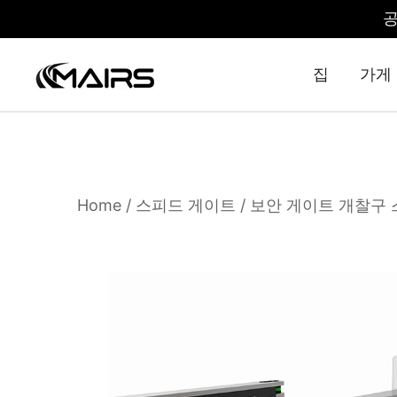
공
집
가게
Security Turnstiles | Security Turns
Turnstile Manufacturer Factory – MairsTurnstile
Home
/
스피드 게이트
/ 보안 게이트 개찰구 