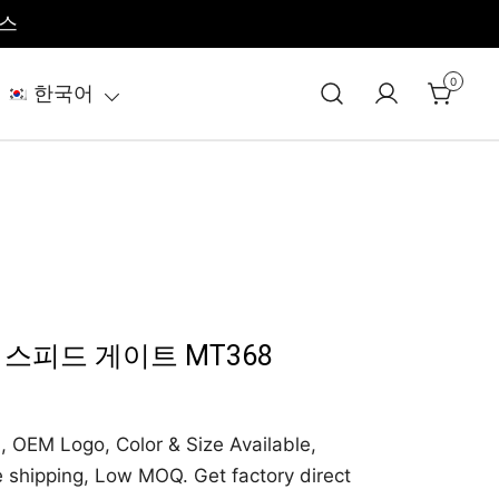
비스
0
한국어
스피드 게이트 MT368
, OEM Logo, Color & Size Available,
e shipping, Low MOQ. Get factory direct