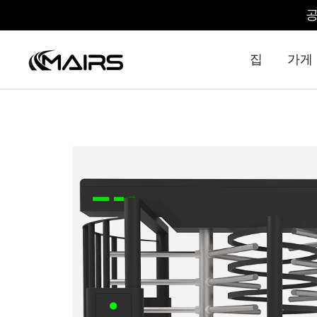
공
집
가게
Security Turnstiles | Security Turns
Turnstile Manufacturer Factory – MairsTurnstile