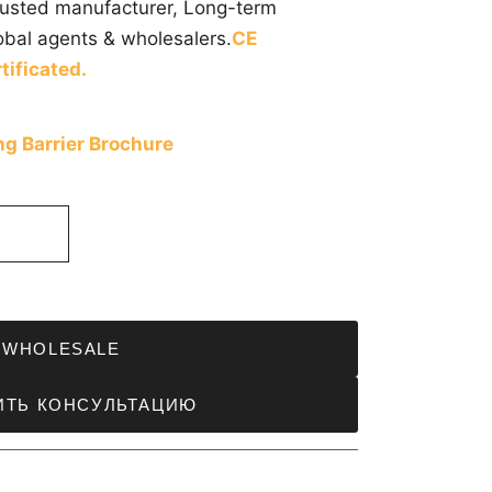
trusted manufacturer, Long-term
obal agents & wholesalers.
CE
tificated.
g Barrier Brochure
WHOLESALE
ИТЬ КОНСУЛЬТАЦИЮ