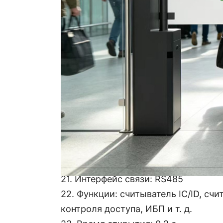
11. Материал корпуса: нержавеющая
12. Reliability of the mechanism: 3 mill
13. Доступен акриловый кронштейн
14. Светодиодный индикатор на ве
15. Доступны варианты с одним или
16. Направление движения: двунап
17. Аварийная ситуация: автоматич
предоставляется самостоятельно
18. Влажность турникета: ≤90%
19. Рабочая температура: -20℃～6
20. Расстояние связи: ≤1200 м
21. Интерфейс связи: RS485
22. Функции: считыватель IC/ID, сч
контроля доступа, ИБП и т. д.