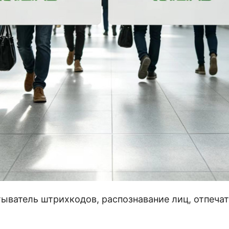
 сталь 304.
ion, no-fault
рхней крышке
 двумя турникетами на полосу движения
равленное/однонаправленное
еское открытие при отключении электроэнергии. 
0℃
итыватель штрихкодов, распознавание лиц, отпеча