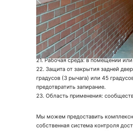
16. Рабочая температура:-25℃～60
17. Дополнительные функции: считыв
другое оборудование контроля досту
18. Расстояние связи: ≤1200 м.
19. Интерфейс связи: RS485.
20. Время открытия: 0,2 с.
21. Рабочая среда: в помещении или
22. Защита от закрытия задней две
градусов (3 рычага) или 45 градусо
предотвратить запирание.
23. Область применения: сообщество
Мы можем предоставить комплексно
собственная система контроля дост