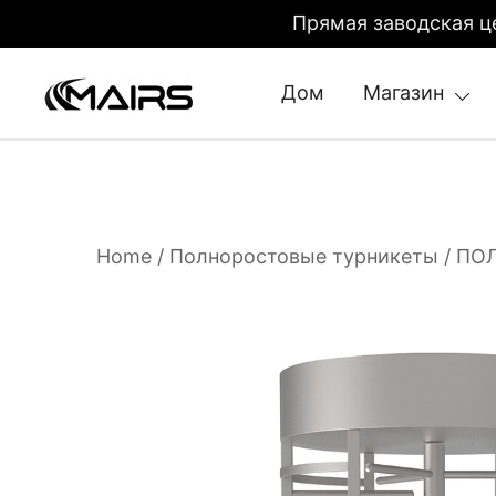
Прямая заводская ц
Дом
Магазин
Security Turnstiles | Security Turns
Turnstile Manufacturer Factory – MairsTurnstile
Home
/
Полноростовые турникеты
/ ПО