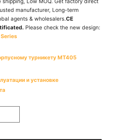
e shipping, Low MOQ. Get factory direct
trusted manufacturer, Long-term
obal agents & wholesalers.
CE
ificated.
Please check the new design:
 Series
орпусному турникету MT405
луатации и установке
та