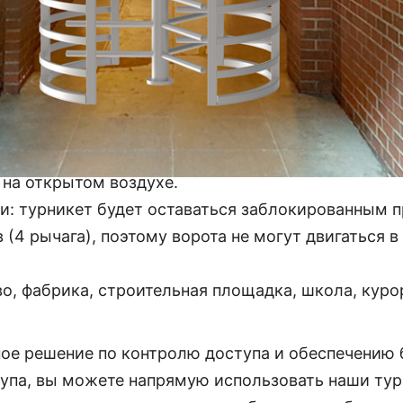
℃.
атель IC/ID, считыватель штрих-кодов, распознав
па, ИБП и т. д.
 на открытом воздухе.
ри: турникет будет оставаться заблокированным 
в (4 рычага), поэтому ворота не могут двигаться 
, фабрика, строительная площадка, школа, курорт
е решение по контролю доступа и обеспечению бе
упа, вы можете напрямую использовать наши турн