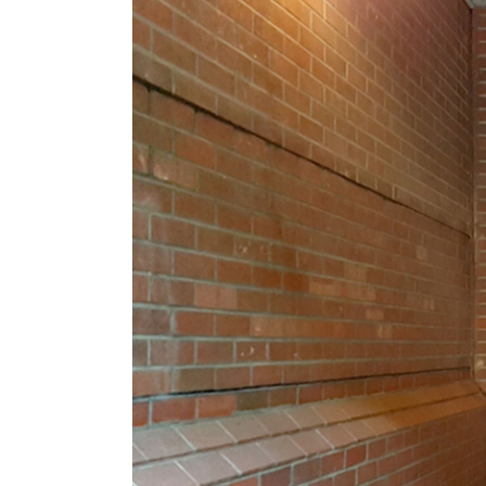
1. Размеры: 1500*1500*2200 мм (во
2. Ширина полосы: около 650 мм (
3. Скорость проезда: 30 человек/ми
4. Питание: 110 В/220 В 50/60 Гц
5. Соленоид: DC24 В
6. Сигнал открытия ворот: Сухой ко
7. Логическое напряжение: DC24 В 
9. Надежность механизма: 5 милли
10. Механизм с гидравлическим де
11. Привод: Полуавтоматический
12. Длина рычага: 600 мм
13. Направление вращения: Двунапр
электропитания вращающуюся дверь 
Lock.
15. Влажность: ≤95%