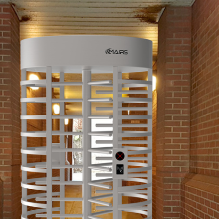
зможна индивидуальная настройка)
возможна индивидуальная настройка)
н
нтакт/Реле
8. Материал корпуса: нержавеющая сталь 304
онов циклов безотказной работы
мпфером для амортизации ударов
авленное 14. Аварийная ситуация: в случае чрез
можно настроить в режим Fail-Safe, т.е. свободн