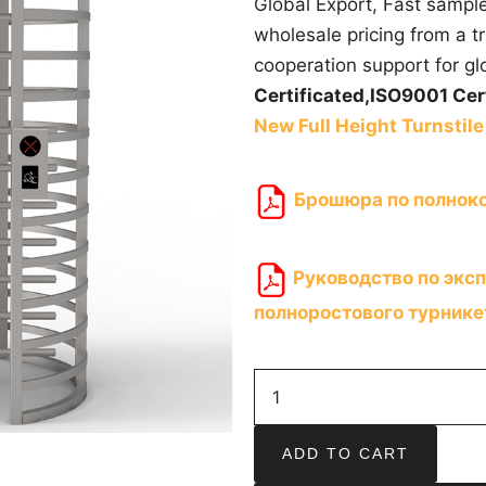
Global Export, Fast sampl
wholesale pricing from a 
cooperation support for gl
Certificated,
ISO9001 Cert
New Full Height Turnstile
Брошюра по полнок
Руководство по эксп
полноростового турнике
ADD TO CART