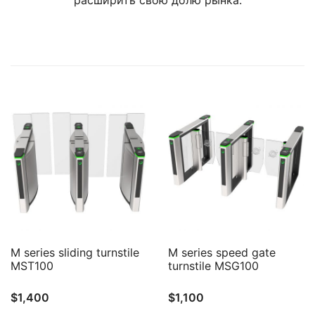
расширить свою долю рынка.
QUICK VIEW
QUICK VIEW
M series sliding turnstile
M series speed gate
MST100
turnstile MSG100
$
1,400
$
1,100