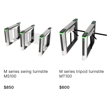
QUICK VIEW
QUICK VIEW
M series swing turnstile
M series tripod turnstile
MS100
MT100
$
850
$
600