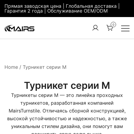
Прямая заводская цена | Глобальная доставка |
Гарантия 2 года | Обслуживание OEM/ODM
0
Turnstile
Security
Manufacturer
Turnstiles |
Factory –
Security
MairsTurnstile
Turnstile
Home
/ Турникет серии М
Gate |
Turnstile
Турникет серии М
Access
Турникеты серии M — это линейка проходных
Control
турникетов, разработанная компанией
MairsTurnstile. Отличаясь сборной конструкцией,
высокой устойчивостью и надежностью, а также
уникальным стилем дизайна, они помогут вам