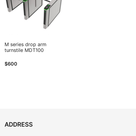
QUICK VIEW
M series drop arm
turnstile MDT100
$
600
ADDRESS