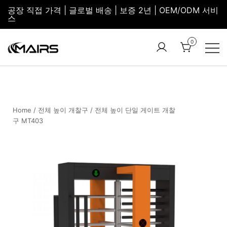
공장 직접 가격 | 글로벌 배송 | 보증 2년 | OEM/ODM 서비
스
0
Turnstile
Security
Manufacturer
Turnstiles |
Factory –
Security
MairsTurnstile
Turnstile
Home
/
전체 높이 개찰구
/ 전체 높이 단일 게이트 개찰
구 MT403
Gate |
Turnstile
Access
Control